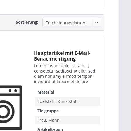
Sortierung:
Hauptartikel mit E-Mail-
Benachrichtigung
Lorem ipsum dolor sit amet,
consetetur sadipscing elitr, sed
diam nonumy eirmod tempor
invidunt ut labore et dolore
magna aliquyam erat, sed diam
voluptua. At vero eos et accusam
Material
et justo duo dolores et ea rebum.
Edelstahl, Kunststoff
Stet clita kasd...
Zielgruppe
Frau, Mann
Artikeltypen