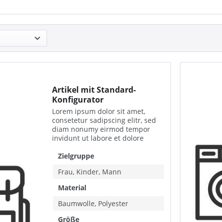
Artikel mit Standard-
Konfigurator
Lorem ipsum dolor sit amet,
consetetur sadipscing elitr, sed
diam nonumy eirmod tempor
invidunt ut labore et dolore
magna aliquyam erat, sed diam
voluptua. At vero eos et accusam
Zielgruppe
et justo duo dolores et ea rebum.
Frau, Kinder, Mann
Stet clita kasd...
Material
Baumwolle, Polyester
Größe