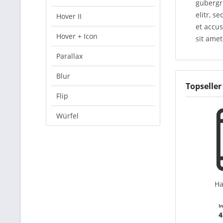
gubergr
elitr, 
Hover II
et accus
Hover + Icon
sit amet
Parallax
Blur
Topseller
Flip
Würfel
Ha
I
4