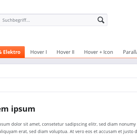
& Elektro
Hover I
Hover II
Hover + Icon
Parall
em ipsum
psum dolor sit amet, consetetur sadipscing elitr, sed diam nonumy
iquyam erat, sed diam voluptua. At vero eos et accusam et justo d