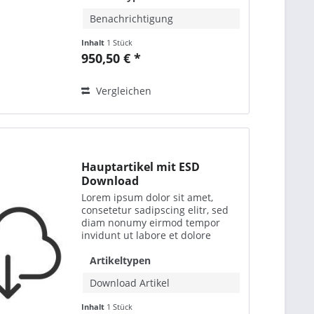
Benachrichtigung
Inhalt
1 Stück
950,50 € *
Vergleichen
Hauptartikel mit ESD
Download
Lorem ipsum dolor sit amet,
consetetur sadipscing elitr, sed
diam nonumy eirmod tempor
invidunt ut labore et dolore
magna aliquyam erat, sed diam
voluptua. At vero eos et accusam
Artikeltypen
et justo duo dolores et ea rebum.
Download Artikel
Stet clita kasd...
Inhalt
1 Stück