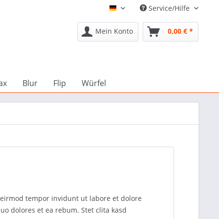
Service/Hilfe
Deutsch
Mein Konto
0,00 € *
ax
Blur
Flip
Würfel
 eirmod tempor invidunt ut labore et dolore
uo dolores et ea rebum. Stet clita kasd